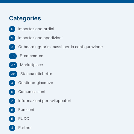
Categories
Importazione ordini
6
Importazione spedizioni
9
Onboarding: primi passi per la configurazione
3
E-commerce
16
Marketplace
37
Stampa etichette
38
Gestione giacenze
4
Comunicazioni
9
Informazioni per sviluppatori
2
Funzioni
6
PUDO
5
Partner
4